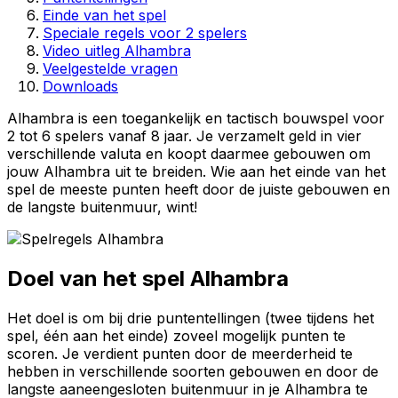
Einde van het spel
Speciale regels voor 2 spelers
Video uitleg Alhambra
Veelgestelde vragen
Downloads
Alhambra is een toegankelijk en tactisch bouwspel voor
2 tot 6 spelers vanaf 8 jaar. Je verzamelt geld in vier
verschillende valuta en koopt daarmee gebouwen om
jouw Alhambra uit te breiden. Wie aan het einde van het
spel de meeste punten heeft door de juiste gebouwen en
de langste buitenmuur, wint!
Doel van het spel Alhambra
Het doel is om bij drie puntentellingen (twee tijdens het
spel, één aan het einde) zoveel mogelijk punten te
scoren. Je verdient punten door de meerderheid te
hebben in verschillende soorten gebouwen en door de
langste aaneengesloten buitenmuur in je Alhambra te