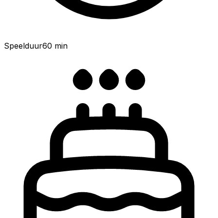
Speelduur
60
min