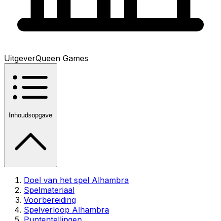
Uitgever
Queen Games
Inhoudsopgave
Doel van het spel Alhambra
Spelmateriaal
Voorbereiding
Spelverloop Alhambra
Puntentellingen