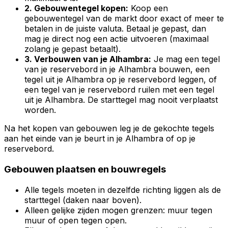
2. Gebouwentegel kopen:
Koop een
gebouwentegel van de markt door exact of meer te
betalen in de juiste valuta. Betaal je gepast, dan
mag je direct nog een actie uitvoeren (maximaal
zolang je gepast betaalt).
3. Verbouwen van je Alhambra:
Je mag een tegel
van je reservebord in je Alhambra bouwen, een
tegel uit je Alhambra op je reservebord leggen, of
een tegel van je reservebord ruilen met een tegel
uit je Alhambra. De starttegel mag nooit verplaatst
worden.
Na het kopen van gebouwen leg je de gekochte tegels
aan het einde van je beurt in je Alhambra of op je
reservebord.
Gebouwen plaatsen en bouwregels
Alle tegels moeten in dezelfde richting liggen als de
starttegel (daken naar boven).
Alleen gelijke zijden mogen grenzen: muur tegen
muur of open tegen open.