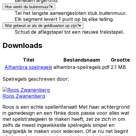
beneden afgerond.
Hoe werkt de buitenmuur?
▾
Tel het langste aaneengesloten stuk buitenmuur.
Elk segment levert 1 punt op bij elke telling.
Wat gebeurt er als de geldkaarten op zijn?
▾
Schud de aflegstapel tot een nieuwe trekstapel.
Downloads
Titel
Bestandsnaam
Grootte
Alhambra spelregels
alhambra-spelregels.pdf
2.1 MB
Spelregels geschreven door:
Roos Zwanenberg
Roos is een echte spellenfanaat! Met haar achtergrond
in gamedesign en een flinke dosis passie voor alles wat
met spelstrategieën te maken heeft, zet ze zich in om
zelfs de meest ingewikkelde spelregels simpel en
begrijpelijk te maken voor iedereen. Of je nu net begint