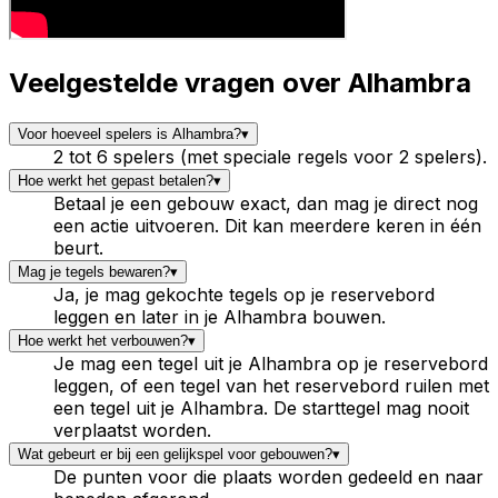
Veelgestelde vragen over
Alhambra
Voor hoeveel spelers is Alhambra?
▾
2 tot 6 spelers (met speciale regels voor 2 spelers).
Hoe werkt het gepast betalen?
▾
Betaal je een gebouw exact, dan mag je direct nog
een actie uitvoeren. Dit kan meerdere keren in één
beurt.
Mag je tegels bewaren?
▾
Ja, je mag gekochte tegels op je reservebord
leggen en later in je Alhambra bouwen.
Hoe werkt het verbouwen?
▾
Je mag een tegel uit je Alhambra op je reservebord
leggen, of een tegel van het reservebord ruilen met
een tegel uit je Alhambra. De starttegel mag nooit
verplaatst worden.
Wat gebeurt er bij een gelijkspel voor gebouwen?
▾
De punten voor die plaats worden gedeeld en naar