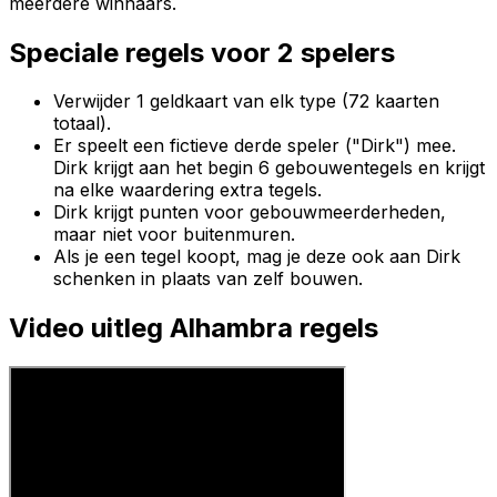
meerdere winnaars.
Speciale regels voor 2 spelers
Verwijder 1 geldkaart van elk type (72 kaarten
totaal).
Er speelt een fictieve derde speler ("Dirk") mee.
Dirk krijgt aan het begin 6 gebouwentegels en krijgt
na elke waardering extra tegels.
Dirk krijgt punten voor gebouwmeerderheden,
maar niet voor buitenmuren.
Als je een tegel koopt, mag je deze ook aan Dirk
schenken in plaats van zelf bouwen.
Video uitleg
Alhambra
regels