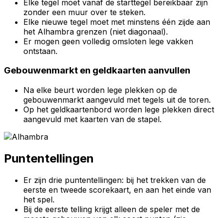
Elke tegel moet vanaf de starttegel bereikbaar zijn
zonder een muur over te steken.
Elke nieuwe tegel moet met minstens één zijde aan
het Alhambra grenzen (niet diagonaal).
Er mogen geen volledig omsloten lege vakken
ontstaan.
Gebouwenmarkt en geldkaarten aanvullen
Na elke beurt worden lege plekken op de
gebouwenmarkt aangevuld met tegels uit de toren.
Op het geldkaartenbord worden lege plekken direct
aangevuld met kaarten van de stapel.
Puntentellingen
Er zijn drie puntentellingen: bij het trekken van de
eerste en tweede scorekaart, en aan het einde van
het spel.
Bij de eerste telling krijgt alleen de speler met de