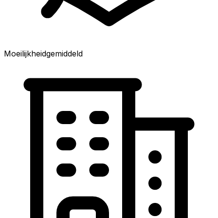
Moeilijkheid
gemiddeld