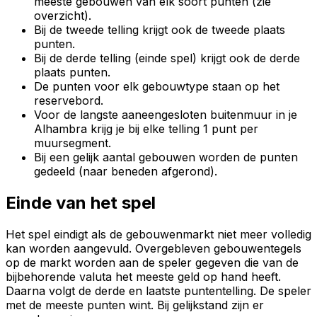
meeste gebouwen van elk soort punten (zie
overzicht).
Bij de tweede telling krijgt ook de tweede plaats
punten.
Bij de derde telling (einde spel) krijgt ook de derde
plaats punten.
De punten voor elk gebouwtype staan op het
reservebord.
Voor de langste aaneengesloten buitenmuur in je
Alhambra krijg je bij elke telling 1 punt per
muursegment.
Bij een gelijk aantal gebouwen worden de punten
gedeeld (naar beneden afgerond).
Einde van het spel
Het spel eindigt als de gebouwenmarkt niet meer volledig
kan worden aangevuld. Overgebleven gebouwentegels
op de markt worden aan de speler gegeven die van de
bijbehorende valuta het meeste geld op hand heeft.
Daarna volgt de derde en laatste puntentelling. De speler
met de meeste punten wint. Bij gelijkstand zijn er