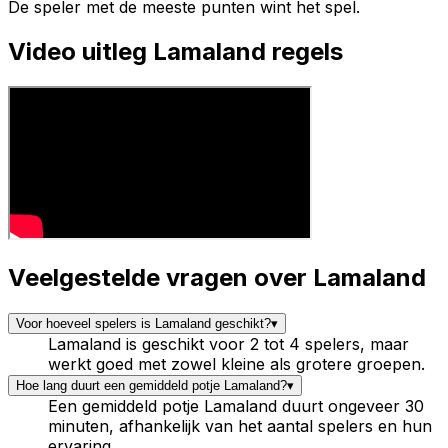
De speler met de meeste punten wint het spel.
Video uitleg
Lamaland
regels
Veelgestelde vragen over
Lamaland
Voor hoeveel spelers is Lamaland geschikt?
▾
Lamaland is geschikt voor 2 tot 4 spelers, maar
werkt goed met zowel kleine als grotere groepen.
Hoe lang duurt een gemiddeld potje Lamaland?
▾
Een gemiddeld potje Lamaland duurt ongeveer 30
minuten, afhankelijk van het aantal spelers en hun
ervaring.