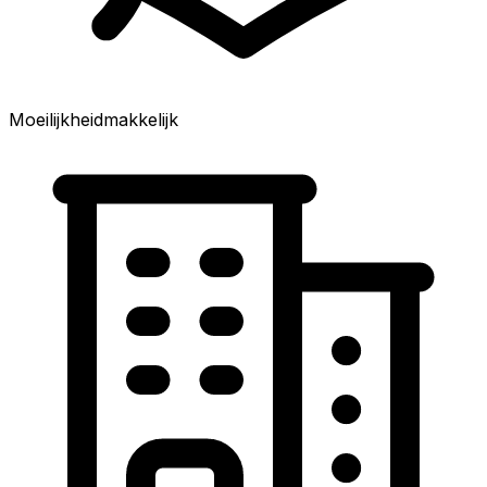
Moeilijkheid
makkelijk