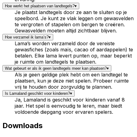
Hoe werkt het plaatsen van landtegels?
▾
Je plaatst landtegels door ze aan te sluiten op je
speelbord. Je kunt ze vlak leggen om gewasvelden
te vergroten of stapelen om bergen te creëren.
Gewasvelden moeten altijd zichtbaar blijven.
Hoe verzamel ik lama’s?
▾
Lama’s worden verzameld door de vereiste
gewasfiches (zoals maïs, cacao of aardappelen) te
betalen. Elke lama levert punten op, maar beperkt
je ruimte om landtegels te plaatsen.
Wat gebeurt er als ik geen landtegels meer kan plaatsen?
▾
Als je geen geldige plek hebt om een landtegel te
plaatsen, kun je deze niet spelen. Probeer ruimte
vrij te houden door zorgvuldig te plannen.
Is Lamaland geschikt voor kinderen?
▾
Ja, Lamaland is geschikt voor kinderen vanaf 8
jaar. Het spel is eenvoudig te leren, maar biedt
voldoende diepgang voor ervaren spelers.
Downloads