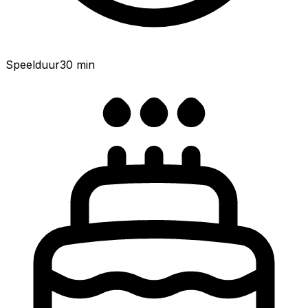
Speelduur
30
min