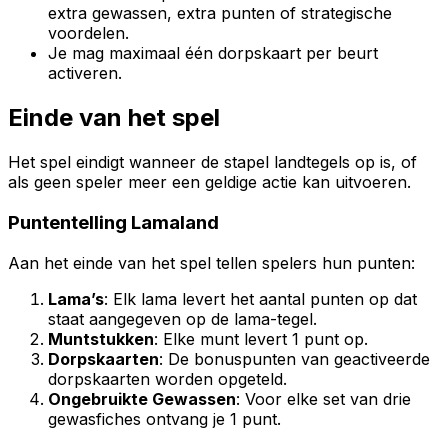
extra gewassen, extra punten of strategische
voordelen.
Je mag maximaal één dorpskaart per beurt
activeren.
Einde van het spel
Het spel eindigt wanneer de stapel landtegels op is, of
als geen speler meer een geldige actie kan uitvoeren.
Puntentelling Lamaland
Aan het einde van het spel tellen spelers hun punten:
Lama’s
: Elk lama levert het aantal punten op dat
staat aangegeven op de lama-tegel.
Muntstukken
: Elke munt levert 1 punt op.
Dorpskaarten
: De bonuspunten van geactiveerde
dorpskaarten worden opgeteld.
Ongebruikte Gewassen
: Voor elke set van drie
gewasfiches ontvang je 1 punt.