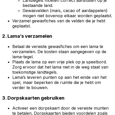
Landtegels moeten correct aansluiten op je
bestaande land.
Gewasvelden (maïs, cacao of aardappelen)
mogen niet bovenop elkaar worden geplaatst.
Verzamel gewasfiches van de velden die je hebt
geplaatst.
2. Lama’s verzamelen
Betaal de vereiste gewasfiches om een lama te
verzamelen. De kosten staan aangegeven op de
lama-tegel.
Plaats de lama op een vrije plek op je speelbord.
Zorg ervoor dat het lama niet in de weg staat van
toekomstige landtegels.
Lama’s leveren punten op aan het einde van het
spel, maar beperken de ruimte die je hebt om
verder te bouwen.
3. Dorpskaarten gebruiken
Activeer een dorpskaart door de vereiste munten
te betalen. Dorpskaarten bieden voordelen zoals