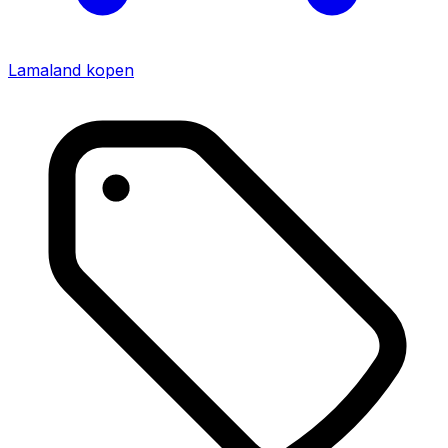
Lamaland
kopen