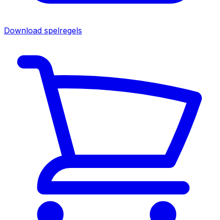
Download spelregels