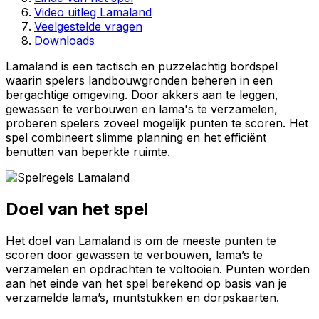
Video uitleg Lamaland
Veelgestelde vragen
Downloads
Lamaland is een tactisch en puzzelachtig bordspel
waarin spelers landbouwgronden beheren in een
bergachtige omgeving. Door akkers aan te leggen,
gewassen te verbouwen en lama's te verzamelen,
proberen spelers zoveel mogelijk punten te scoren. Het
spel combineert slimme planning en het efficiënt
benutten van beperkte ruimte.
Doel van het spel
Het doel van Lamaland is om de meeste punten te
scoren door gewassen te verbouwen, lama’s te
verzamelen en opdrachten te voltooien. Punten worden
aan het einde van het spel berekend op basis van je
verzamelde lama’s, muntstukken en dorpskaarten.