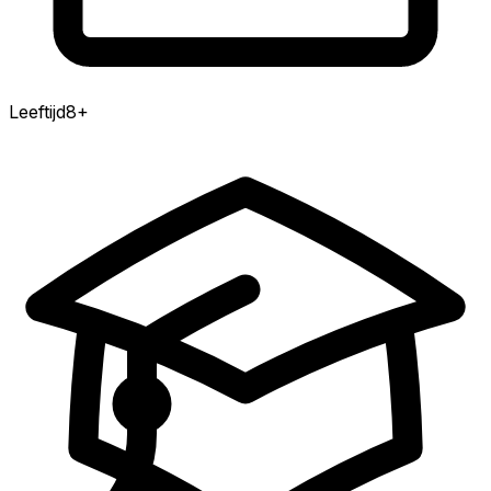
Leeftijd
8
+