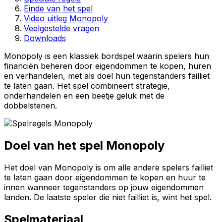
Einde van het spel
Video uitleg Monopoly
Veelgestelde vragen
Downloads
Monopoly is een klassiek bordspel waarin spelers hun
financiën beheren door eigendommen te kopen, huren
en verhandelen, met als doel hun tegenstanders failliet
te laten gaan. Het spel combineert strategie,
onderhandelen en een beetje geluk met de
dobbelstenen.
Doel van het spel Monopoly
Het doel van Monopoly is om alle andere spelers failliet
te laten gaan door eigendommen te kopen en huur te
innen wanneer tegenstanders op jouw eigendommen
landen. De laatste speler die niet failliet is, wint het spel.
Spelmateriaal