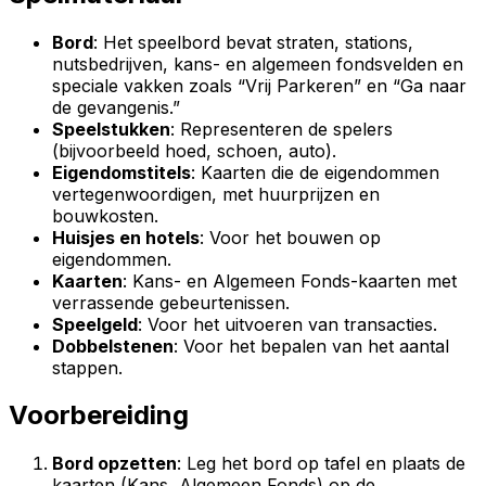
Bord
: Het speelbord bevat straten, stations,
nutsbedrijven, kans- en algemeen fondsvelden en
speciale vakken zoals “Vrij Parkeren” en “Ga naar
de gevangenis.”
Speelstukken
: Representeren de spelers
(bijvoorbeeld hoed, schoen, auto).
Eigendomstitels
: Kaarten die de eigendommen
vertegenwoordigen, met huurprijzen en
bouwkosten.
Huisjes en hotels
: Voor het bouwen op
eigendommen.
Kaarten
: Kans- en Algemeen Fonds-kaarten met
verrassende gebeurtenissen.
Speelgeld
: Voor het uitvoeren van transacties.
Dobbelstenen
: Voor het bepalen van het aantal
stappen.
Voorbereiding
Bord opzetten
: Leg het bord op tafel en plaats de
kaarten (Kans, Algemeen Fonds) op de