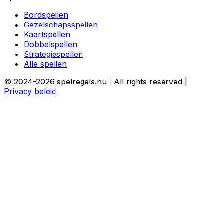
Bordspellen
Gezelschapsspellen
Kaartspellen
Dobbelspellen
Strategiespellen
Alle spellen
© 2024-2026 spelregels.nu | All rights reserved |
Privacy beleid