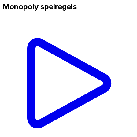
Monopoly
spelregels