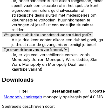
Ja, onderhandelen is niet alleen toegestaan, maar
speelt vaak een cruciale rol in het spel. Je kunt
eigendommen ruilen, geld uitwisselen of
strategische deals sluiten met medespelers om
kleurensets te voltooien, huurinkomsten te
verhogen of jezelf uit een moeilijke situatie te
redden.
Wat gebeurt er als ik drie keer achter elkaar een dubbel gooi?
▾
Als je drie keer achter elkaar een dubbel gooit, ga
je direct naar de gevangenis en eindigt je beurt.
Zijn er verschillende versies van Monopoly?
▾
Ja, er zijn veel verschillende versies, zoals
Monopoly Junior, Monopoly Wereldeditie, Star
Wars Monopoly en Monopoly Deal (een
kaartspelvariant).
Downloads
Titel
Bestandsnaam
Grootte
Monopoly spelregels
monopoly-spelregels.pdf
4.0 MB
Spelregels geschreven door: