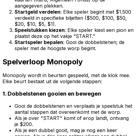
aangegeven plekken.
Startgeld verdelen
: Elke speler begint met $1.500
verdeeld in specifieke biljetten ($500, $100, $50,
$20, $10, $5, $1).
Speelstukken kiezen
: Elke speler kiest een pion en
plaatst deze op het vakje “START.”
Startspeler bepalen
: Gooi de dobbelstenen; de
speler met de hoogste worp begint.
Spelverloop Monopoly
Monopoly wordt in beurten gespeeld, met de klok mee.
Elke beurt bestaat uit de volgende stappen:
1. Dobbelstenen gooien en bewegen
Gooi de dobbelstenen en verplaats je speelstuk het
aantal stappen dat overeenkomt met de worp.
Als je over "START" komt of erop landt, ontvang
je $200.
Als je een dubbel gooit, mag je nog een keer