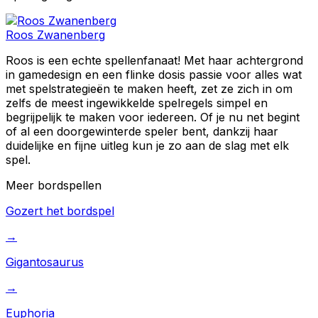
Roos Zwanenberg
Roos is een echte spellenfanaat! Met haar achtergrond
in gamedesign en een flinke dosis passie voor alles wat
met spelstrategieën te maken heeft, zet ze zich in om
zelfs de meest ingewikkelde spelregels simpel en
begrijpelijk te maken voor iedereen. Of je nu net begint
of al een doorgewinterde speler bent, dankzij haar
duidelijke en fijne uitleg kun je zo aan de slag met elk
spel.
Meer
bordspellen
Gozert het bordspel
→
Gigantosaurus
→
Euphoria