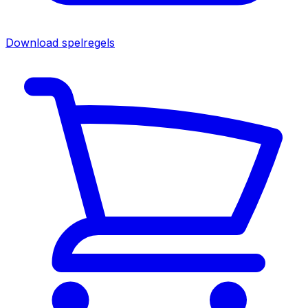
Download spelregels