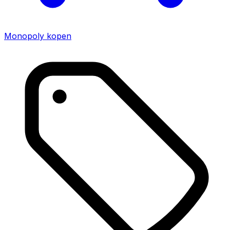
Monopoly
kopen