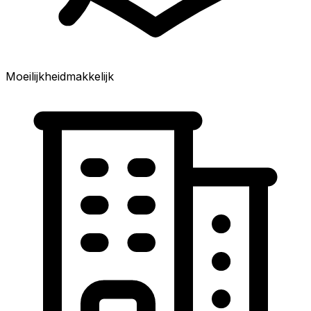
Moeilijkheid
makkelijk