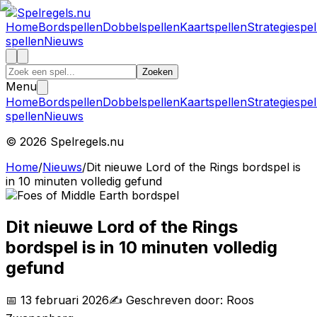
Home
Bordspellen
Dobbelspellen
Kaartspellen
Strategiespel
spellen
Nieuws
Zoeken
Menu
Home
Bordspellen
Dobbelspellen
Kaartspellen
Strategiespel
spellen
Nieuws
©
2026
Spelregels.nu
Home
/
Nieuws
/
Dit nieuwe Lord of the Rings bordspel is
in 10 minuten volledig gefund
Dit nieuwe Lord of the Rings
bordspel is in 10 minuten volledig
gefund
📅
13 februari 2026
✍️ Geschreven door:
Roos