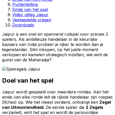
Puntentelling
Einde van het spel
Video uitleg Jaipur
Veelgestelde vragen
Downloads
Jaipur is een snel en spannend ruilspel voor precies 2
spelers. Als ambitieuze handelaar in de kleurrijke
bazaars van India probeer je rijker te worden dan je
tegenstander. Slim inkopen, op het juiste moment
verkopen en kamelen strategisch inzetten, wie wint de
gunst van de Maharadja?
Doel van het spel
Jaipur wordt gespeeld over meerdere rondes. Aan het
einde van elke ronde telt de rijkste handelaar zijn roepies
(fiches) op. Wie het meest verdient, ontvangt een
Zegel
van Uitmuntendheid
. De eerste speler die
2 Zegels
verzamelt, wint het spel en wordt de persoonlijke