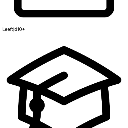
Leeftijd
10
+