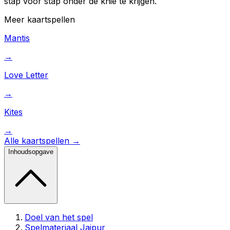
stap voor stap onder de knie te krijgen.
Meer
kaartspellen
Mantis
→
Love Letter
→
Kites
→
Alle
kaartspellen
→
Inhoudsopgave
Doel van het spel
Spelmateriaal Jaipur