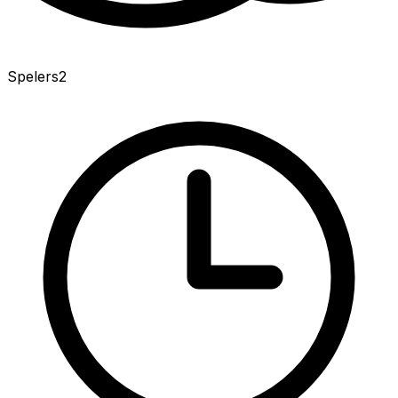
Spelers
2