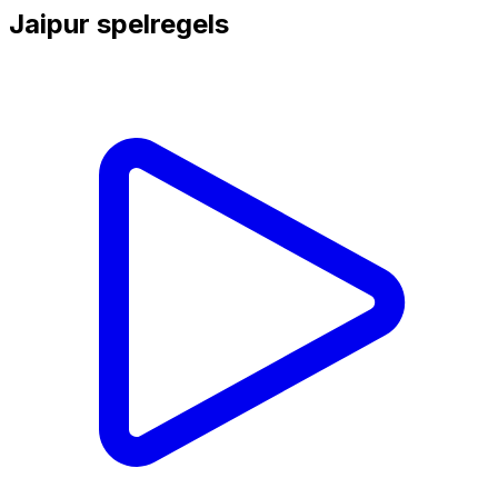
Jaipur
spelregels