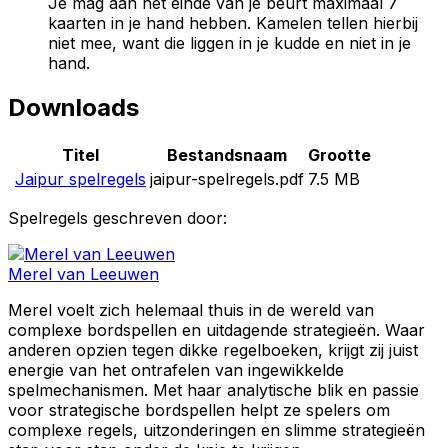
Je mag aan het einde van je beurt maximaal 7
kaarten in je hand hebben. Kamelen tellen hierbij
niet mee, want die liggen in je kudde en niet in je
hand.
Downloads
Titel
Bestandsnaam
Grootte
Jaipur spelregels
jaipur-spelregels.pdf
7.5 MB
Spelregels geschreven door:
Merel van Leeuwen
Merel voelt zich helemaal thuis in de wereld van
complexe bordspellen en uitdagende strategieën. Waar
anderen opzien tegen dikke regelboeken, krijgt zij juist
energie van het ontrafelen van ingewikkelde
spelmechanismen. Met haar analytische blik en passie
voor strategische bordspellen helpt ze spelers om
complexe regels, uitzonderingen en slimme strategieën