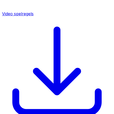
Video spelregels