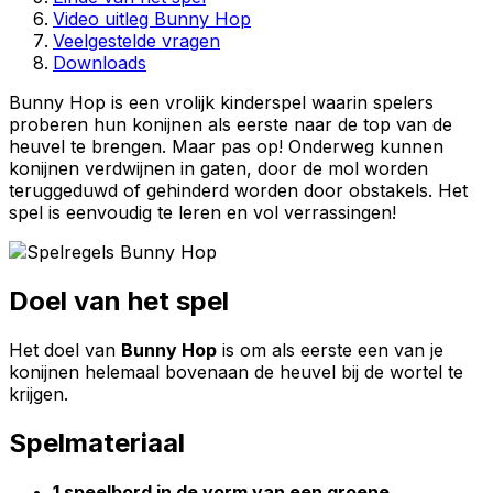
Video uitleg Bunny Hop
Veelgestelde vragen
Downloads
Bunny Hop is een vrolijk kinderspel waarin spelers
proberen hun konijnen als eerste naar de top van de
heuvel te brengen. Maar pas op! Onderweg kunnen
konijnen verdwijnen in gaten, door de mol worden
teruggeduwd of gehinderd worden door obstakels. Het
spel is eenvoudig te leren en vol verrassingen!
Doel van het spel
Het doel van
Bunny Hop
is om als eerste een van je
konijnen helemaal bovenaan de heuvel bij de wortel te
krijgen.
Spelmateriaal
1 speelbord in de vorm van een groene