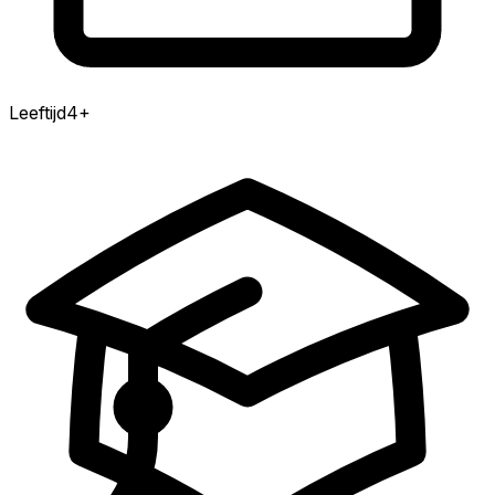
Leeftijd
4
+