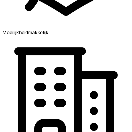
Moeilijkheid
makkelijk