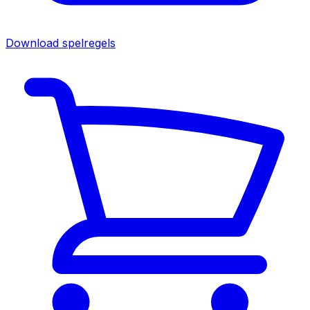
Download spelregels