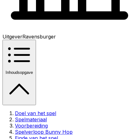
Uitgever
Ravensburger
Inhoudsopgave
Doel van het spel
Spelmateriaal
Voorbereiding
Spelverloop Bunny Hop
Einde van het spel