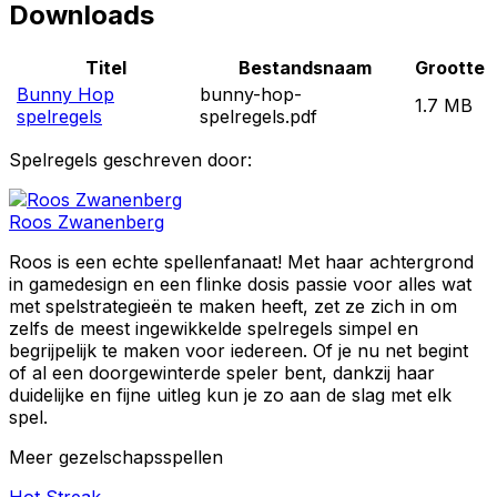
Downloads
Titel
Bestandsnaam
Grootte
Bunny Hop
bunny-hop-
1.7 MB
spelregels
spelregels.pdf
Spelregels geschreven door:
Roos Zwanenberg
Roos is een echte spellenfanaat! Met haar achtergrond
in gamedesign en een flinke dosis passie voor alles wat
met spelstrategieën te maken heeft, zet ze zich in om
zelfs de meest ingewikkelde spelregels simpel en
begrijpelijk te maken voor iedereen. Of je nu net begint
of al een doorgewinterde speler bent, dankzij haar
duidelijke en fijne uitleg kun je zo aan de slag met elk
spel.
Meer
gezelschapsspellen
Hot Streak