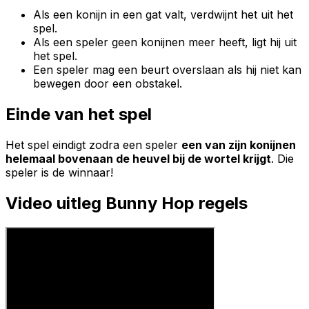
Als een konijn in een gat valt, verdwijnt het uit het
spel.
Als een speler geen konijnen meer heeft, ligt hij uit
het spel.
Een speler mag een beurt overslaan als hij niet kan
bewegen door een obstakel.
Einde van het spel
Het spel eindigt zodra een speler
een van zijn konijnen
helemaal bovenaan de heuvel bij de wortel krijgt
. Die
speler is de winnaar!
Video uitleg
Bunny Hop
regels