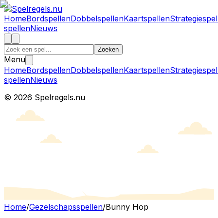
Home
Bordspellen
Dobbelspellen
Kaartspellen
Strategiespel
spellen
Nieuws
Zoeken
Menu
Home
Bordspellen
Dobbelspellen
Kaartspellen
Strategiespel
spellen
Nieuws
©
2026
Spelregels.nu
Home
/
Gezelschapsspellen
/
Bunny Hop