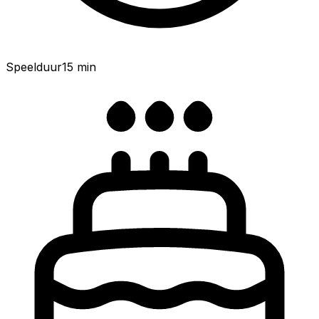
Speelduur
15
min