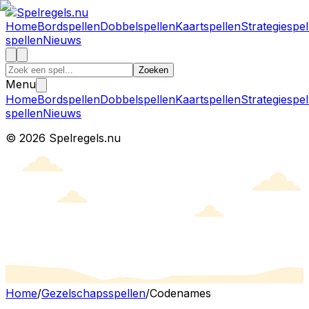
Home
Bordspellen
Dobbelspellen
Kaartspellen
Strategiespel
spellen
Nieuws
Zoeken
Menu
Home
Bordspellen
Dobbelspellen
Kaartspellen
Strategiespel
spellen
Nieuws
©
2026
Spelregels.nu
Home
/
Gezelschapsspellen
/
Codenames