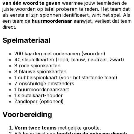
van één woord te geven
waarmee jouw teamleden de
juiste woorden op tafel proberen te raden. Het team dat
als eerste al zijn spionnen identificeert, wint het spel. Als
een team de
huurmoordenaar
aanwijst, verliest dat team
direct.
Spelmateriaal
200 kaarten met codenamen (woorden)
40 sleutelkaarten (rood, blauw, neutraal, zwart)
8 rode spionkaarten
8 blauwe spionkaarten
1 dubbelspionkaart (voor het startende team)
7 onschuldige omstanders
1 huurmoordenaarkaart
1 sleutelkaart-houder
Zandloper (optioneel)
Voorbereiding
Vorm twee teams
met gelijke grootte.
Elk team kiest een
hoofd van de geheime dienst
;