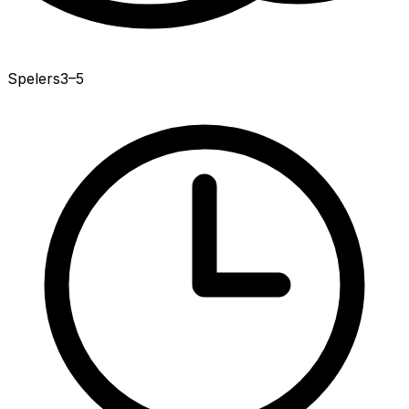
Spelers
3–5