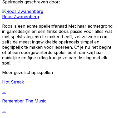
Spelregels geschreven door:
Roos Zwanenberg
Roos is een echte spellenfanaat! Met haar achtergrond
in gamedesign en een flinke dosis passie voor alles wat
met spelstrategieën te maken heeft, zet ze zich in om
zelfs de meest ingewikkelde spelregels simpel en
begrijpelijk te maken voor iedereen. Of je nu net begint
of al een doorgewinterde speler bent, dankzij haar
duidelijke en fijne uitleg kun je zo aan de slag met elk
spel.
Meer
gezelschapsspellen
Hot Streak
→
Remember The Music!
→