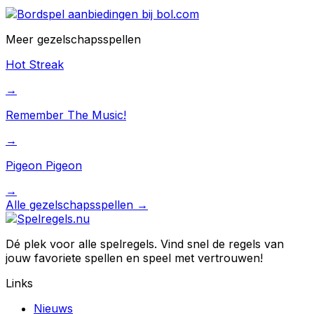
Meer
gezelschapsspellen
Hot Streak
→
Remember The Music!
→
Pigeon Pigeon
→
Alle
gezelschapsspellen
→
Dé plek voor alle spelregels. Vind snel de regels van
jouw favoriete spellen en speel met vertrouwen!
Links
Nieuws