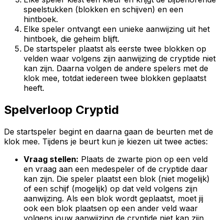
speelstukken (blokken en schijven) en een
hintboek.
Elke speler ontvangt een unieke aanwijzing uit het
hintboek, die geheim blijft.
De startspeler plaatst als eerste twee blokken op
velden waar volgens zijn aanwijzing de cryptide niet
kan zijn. Daarna volgen de andere spelers met de
klok mee, totdat iedereen twee blokken geplaatst
heeft.
Spelverloop Cryptid
De startspeler begint en daarna gaan de beurten met de
klok mee. Tijdens je beurt kun je kiezen uit twee acties:
Vraag stellen:
Plaats de zwarte pion op een veld
en vraag aan een medespeler of de cryptide daar
kan zijn. Die speler plaatst een blok (niet mogelijk)
of een schijf (mogelijk) op dat veld volgens zijn
aanwijzing. Als een blok wordt geplaatst, moet jij
ook een blok plaatsen op een ander veld waar
volgens jouw aanwijzing de cryptide niet kan zijn.