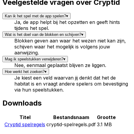
Veelgestelde vragen over
Cryptid
Kan ik het spel met de app spelen?
▾
Ja, de app helpt bij het opzetten en geeft hints
tijdens het spel.
Wat is het doel van de blokken en schijven?
▾
Blokken geven aan waar het wezen niet kan zijn,
schijven waar het mogelijk is volgens jouw
aanwijzing.
Mag ik speelstukken verwijderen?
▾
Nee, eenmaal geplaatst blijven ze liggen.
Hoe werkt het zoeken?
▾
Je kiest een veld waarvan jij denkt dat het de
habitat is en vraagt andere spelers om bevestiging
via hun speelstukken.
Downloads
Titel
Bestandsnaam
Grootte
Cryptid spelregels
cryptid-spelregels.pdf
3.1 MB