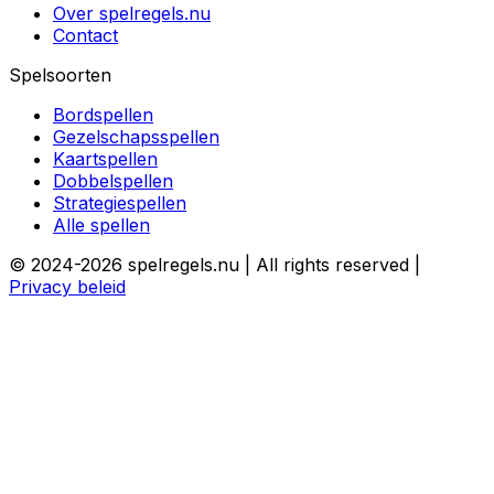
Over spelregels.nu
Contact
Spelsoorten
Bordspellen
Gezelschapsspellen
Kaartspellen
Dobbelspellen
Strategiespellen
Alle spellen
© 2024-2026 spelregels.nu | All rights reserved |
Privacy beleid