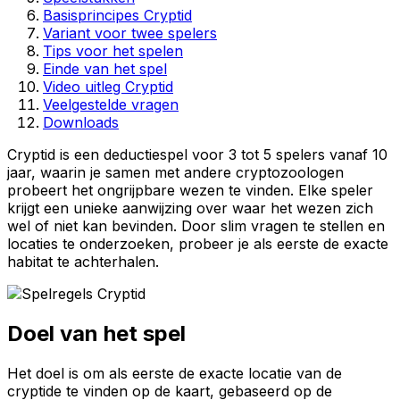
Basisprincipes Cryptid
Variant voor twee spelers
Tips voor het spelen
Einde van het spel
Video uitleg Cryptid
Veelgestelde vragen
Downloads
Cryptid is een deductiespel voor 3 tot 5 spelers vanaf 10
jaar, waarin je samen met andere cryptozoologen
probeert het ongrijpbare wezen te vinden. Elke speler
krijgt een unieke aanwijzing over waar het wezen zich
wel of niet kan bevinden. Door slim vragen te stellen en
locaties te onderzoeken, probeer je als eerste de exacte
habitat te achterhalen.
Doel van het spel
Het doel is om als eerste de exacte locatie van de
cryptide te vinden op de kaart, gebaseerd op de