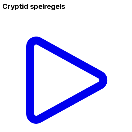
Cryptid
spelregels