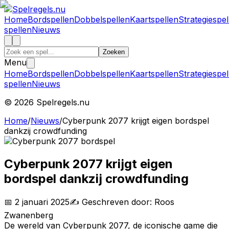
Home
Bordspellen
Dobbelspellen
Kaartspellen
Strategiespel
spellen
Nieuws
Zoeken
Menu
Home
Bordspellen
Dobbelspellen
Kaartspellen
Strategiespel
spellen
Nieuws
©
2026
Spelregels.nu
Home
/
Nieuws
/
Cyberpunk 2077 krijgt eigen bordspel
dankzij crowdfunding
Cyberpunk 2077 krijgt eigen
bordspel dankzij crowdfunding
📅
2 januari 2025
✍️ Geschreven door:
Roos
Zwanenberg
De wereld van Cyberpunk 2077, de iconische game die