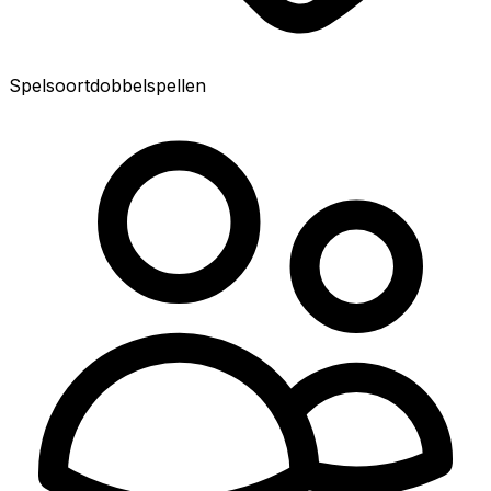
Spelsoort
dobbelspellen