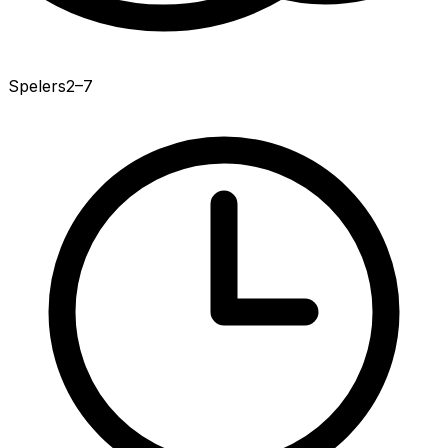
Spelers
2–7