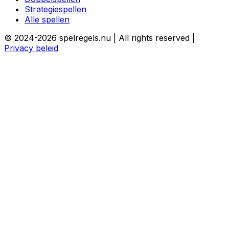
Strategiespellen
Alle spellen
© 2024-2026 spelregels.nu | All rights reserved |
Privacy beleid