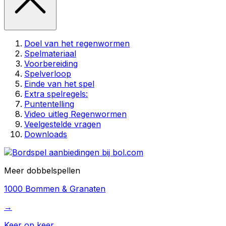
Doel van het regenwormen
Spelmateriaal
Voorbereiding
Spelverloop
Einde van het spel
Extra spelregels:
Puntentelling
Video uitleg Regenwormen
Veelgestelde vragen
Downloads
Meer
dobbelspellen
1000 Bommen & Granaten
→
Keer op keer