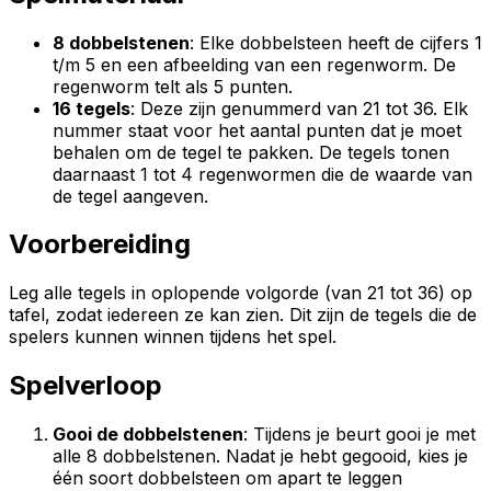
8 dobbelstenen
: Elke dobbelsteen heeft de cijfers 1
t/m 5 en een afbeelding van een regenworm. De
regenworm telt als 5 punten.
16 tegels
: Deze zijn genummerd van 21 tot 36. Elk
nummer staat voor het aantal punten dat je moet
behalen om de tegel te pakken. De tegels tonen
daarnaast 1 tot 4 regenwormen die de waarde van
de tegel aangeven.
Voorbereiding
Leg alle tegels in oplopende volgorde (van 21 tot 36) op
tafel, zodat iedereen ze kan zien. Dit zijn de tegels die de
spelers kunnen winnen tijdens het spel.
Spelverloop
Gooi de dobbelstenen
: Tijdens je beurt gooi je met
alle 8 dobbelstenen. Nadat je hebt gegooid, kies je
één soort dobbelsteen om apart te leggen