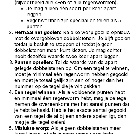
(bijvoorbeeld alle 4-en of alle regenwormen).
Je mag alleen één soort per keer apart
leggen.
Regenwormen zijn speciaal en tellen als 5
punten.
Herhaal het gooien
: Na elke worp gooi je opnieuw
met de overgebleven dobbelstenen. Je blijft gooien
totdat je besluit te stoppen of totdat je geen
dobbelstenen meer kunt kiezen. Je mag echter
nooit dezelfde waarde twee keer apart leggen.
Punten optellen
: Tel de waarde van de apart
gelegde dobbelstenen op. Om een tegel te winnen,
moet je minimaal één regenworm hebben gegooid
en moet je totaal gelijk zijn aan of hoger dan het
nummer op de tegel die je wilt pakken.
Een tegel winnen
: Als je voldoende punten hebt
en minimaal één regenworm hebt, mag je de tegel
nemen die overeenkomt met het aantal punten dat
je hebt behaald. Heb je het exacte aantal gegooid
van een tegel die al bij een andere speler ligt, dan
mag je die tegel stelen!
Mislukte worp
: Als je geen dobbelstenen meer