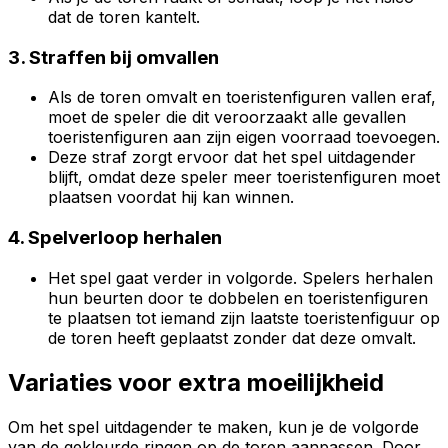
dat de toren kantelt.
3. Straffen bij omvallen
Als de toren omvalt en toeristenfiguren vallen eraf,
moet de speler die dit veroorzaakt alle gevallen
toeristenfiguren aan zijn eigen voorraad toevoegen.
Deze straf zorgt ervoor dat het spel uitdagender
blijft, omdat deze speler meer toeristenfiguren moet
plaatsen voordat hij kan winnen.
4. Spelverloop herhalen
Het spel gaat verder in volgorde. Spelers herhalen
hun beurten door te dobbelen en toeristenfiguren
te plaatsen tot iemand zijn laatste toeristenfiguur op
de toren heeft geplaatst zonder dat deze omvalt.
Variaties voor extra moeilijkheid
Om het spel uitdagender te maken, kun je de volgorde
van de gekleurde ringen op de toren aanpassen. Door