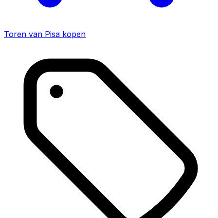
Toren van Pisa
kopen