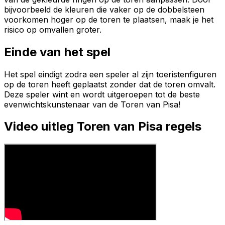
bijvoorbeeld de kleuren die vaker op de dobbelsteen
voorkomen hoger op de toren te plaatsen, maak je het
risico op omvallen groter.
Einde van het spel
Het spel eindigt zodra een speler al zijn toeristenfiguren
op de toren heeft geplaatst zonder dat de toren omvalt.
Deze speler wint en wordt uitgeroepen tot de beste
evenwichtskunstenaar van de Toren van Pisa!
Video uitleg
Toren van Pisa
regels