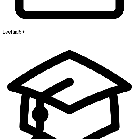
Leeftijd
6
+