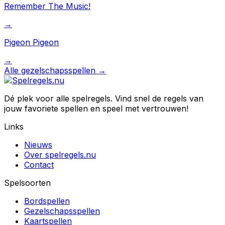
Remember The Music!
→
Pigeon Pigeon
→
Alle
gezelschapsspellen
→
Dé plek voor alle spelregels. Vind snel de regels van
jouw favoriete spellen en speel met vertrouwen!
Links
Nieuws
Over spelregels.nu
Contact
Spelsoorten
Bordspellen
Gezelschapsspellen
Kaartspellen