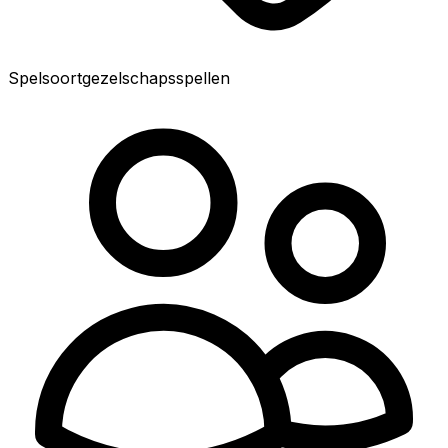
Spelsoort
gezelschapsspellen