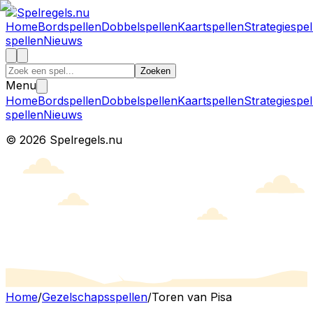
Home
Bordspellen
Dobbelspellen
Kaartspellen
Strategiespel
spellen
Nieuws
Zoeken
Menu
Home
Bordspellen
Dobbelspellen
Kaartspellen
Strategiespel
spellen
Nieuws
©
2026
Spelregels.nu
Home
/
Gezelschapsspellen
/
Toren van Pisa