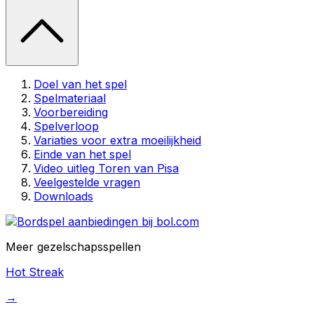
Doel van het spel
Spelmateriaal
Voorbereiding
Spelverloop
Variaties voor extra moeilijkheid
Einde van het spel
Video uitleg Toren van Pisa
Veelgestelde vragen
Downloads
Meer
gezelschapsspellen
Hot Streak
→