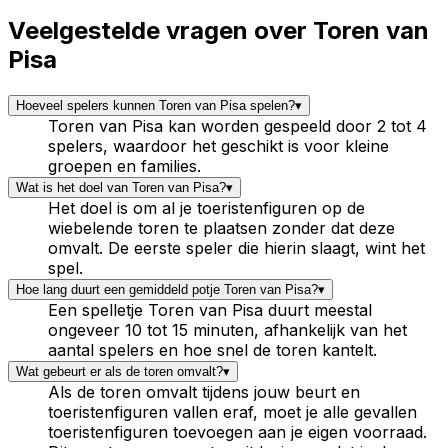
Veelgestelde vragen over
Toren van
Pisa
Hoeveel spelers kunnen Toren van Pisa spelen?
▾
Toren van Pisa kan worden gespeeld door 2 tot 4
spelers, waardoor het geschikt is voor kleine
groepen en families.
Wat is het doel van Toren van Pisa?
▾
Het doel is om al je toeristenfiguren op de
wiebelende toren te plaatsen zonder dat deze
omvalt. De eerste speler die hierin slaagt, wint het
spel.
Hoe lang duurt een gemiddeld potje Toren van Pisa?
▾
Een spelletje Toren van Pisa duurt meestal
ongeveer 10 tot 15 minuten, afhankelijk van het
aantal spelers en hoe snel de toren kantelt.
Wat gebeurt er als de toren omvalt?
▾
Als de toren omvalt tijdens jouw beurt en
toeristenfiguren vallen eraf, moet je alle gevallen
toeristenfiguren toevoegen aan je eigen voorraad.