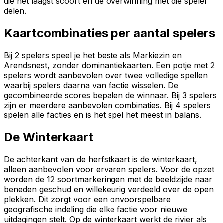
die het laagst scoort en de overwinning met die speler
delen.
Kaartcombinaties per aantal spelers
Bij 2 spelers speel je het beste als Markiezin en
Arendsnest, zonder dominantiekaarten. Een potje met 2
spelers wordt aanbevolen over twee volledige spellen
waarbij spelers daarna van factie wisselen. De
gecombineerde scores bepalen de winnaar. Bij 3 spelers
zijn er meerdere aanbevolen combinaties. Bij 4 spelers
spelen alle facties en is het spel het meest in balans.
De Winterkaart
De achterkant van de herfstkaart is de winterkaart,
alleen aanbevolen voor ervaren spelers. Voor de opzet
worden de 12 soortmarkeringen met de beeldzijde naar
beneden geschud en willekeurig verdeeld over de open
plekken. Dit zorgt voor een onvoorspelbare
geografische indeling die elke factie voor nieuwe
uitdagingen stelt. Op de winterkaart werkt de rivier als