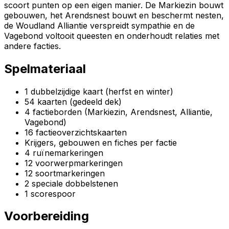
scoort punten op een eigen manier. De Markiezin bouwt
gebouwen, het Arendsnest bouwt en beschermt nesten,
de Woudland Alliantie verspreidt sympathie en de
Vagebond voltooit queesten en onderhoudt relaties met
andere facties.
Spelmateriaal
1 dubbelzijdige kaart (herfst en winter)
54 kaarten (gedeeld dek)
4 factieborden (Markiezin, Arendsnest, Alliantie,
Vagebond)
16 factieoverzichtskaarten
Krijgers, gebouwen en fiches per factie
4 ruïnemarkeringen
12 voorwerpmarkeringen
12 soortmarkeringen
2 speciale dobbelstenen
1 scorespoor
Voorbereiding