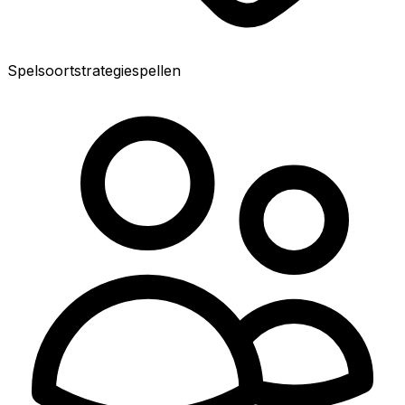
Spelsoort
strategiespellen