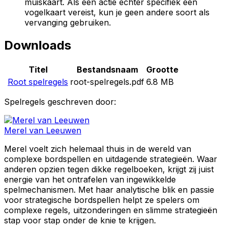
muiskaart. Als een actie echter specifiek een
vogelkaart vereist, kun je geen andere soort als
vervanging gebruiken.
Downloads
Titel
Bestandsnaam
Grootte
Root spelregels
root-spelregels.pdf
6.8 MB
Spelregels geschreven door:
Merel van Leeuwen
Merel voelt zich helemaal thuis in de wereld van
complexe bordspellen en uitdagende strategieën. Waar
anderen opzien tegen dikke regelboeken, krijgt zij juist
energie van het ontrafelen van ingewikkelde
spelmechanismen. Met haar analytische blik en passie
voor strategische bordspellen helpt ze spelers om
complexe regels, uitzonderingen en slimme strategieën
stap voor stap onder de knie te krijgen.