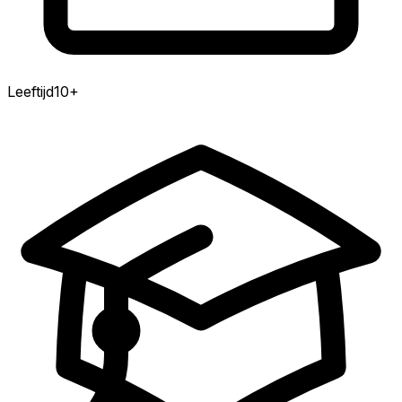
Leeftijd
10
+