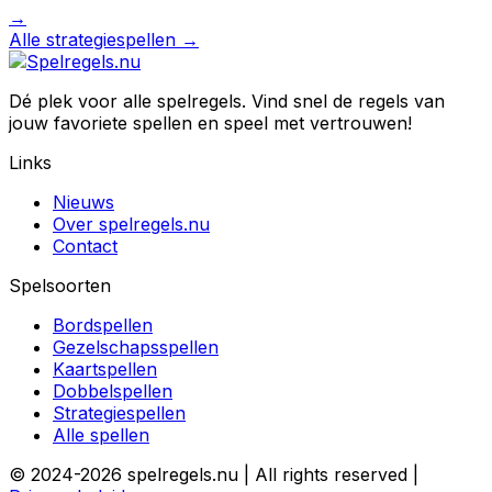
→
Alle
strategiespellen
→
Dé plek voor alle spelregels. Vind snel de regels van
jouw favoriete spellen en speel met vertrouwen!
Links
Nieuws
Over spelregels.nu
Contact
Spelsoorten
Bordspellen
Gezelschapsspellen
Kaartspellen
Dobbelspellen
Strategiespellen
Alle spellen
© 2024-2026 spelregels.nu | All rights reserved |