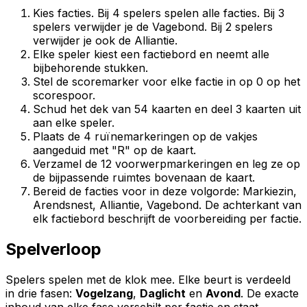
Kies facties. Bij 4 spelers spelen alle facties. Bij 3
spelers verwijder je de Vagebond. Bij 2 spelers
verwijder je ook de Alliantie.
Elke speler kiest een factiebord en neemt alle
bijbehorende stukken.
Stel de scoremarker voor elke factie in op 0 op het
scorespoor.
Schud het dek van 54 kaarten en deel 3 kaarten uit
aan elke speler.
Plaats de 4 ruïnemarkeringen op de vakjes
aangeduid met "R" op de kaart.
Verzamel de 12 voorwerpmarkeringen en leg ze op
de bijpassende ruimtes bovenaan de kaart.
Bereid de facties voor in deze volgorde: Markiezin,
Arendsnest, Alliantie, Vagebond. De achterkant van
elk factiebord beschrijft de voorbereiding per factie.
Spelverloop
Spelers spelen met de klok mee. Elke beurt is verdeeld
in drie fasen:
Vogelzang
,
Daglicht
en
Avond
. De exacte