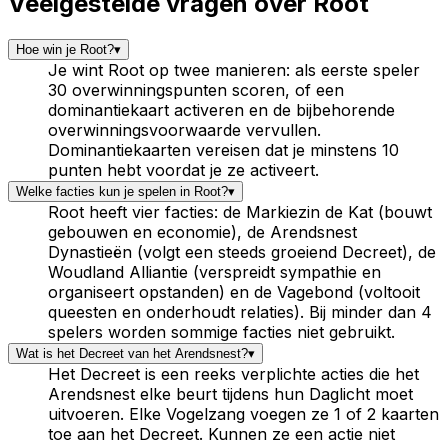
Veelgestelde vragen over
Root
Hoe win je Root?
▾
Je wint Root op twee manieren: als eerste speler
30 overwinningspunten scoren, of een
dominantiekaart activeren en de bijbehorende
overwinningsvoorwaarde vervullen.
Dominantiekaarten vereisen dat je minstens 10
punten hebt voordat je ze activeert.
Welke facties kun je spelen in Root?
▾
Root heeft vier facties: de Markiezin de Kat (bouwt
gebouwen en economie), de Arendsnest
Dynastieën (volgt een steeds groeiend Decreet), de
Woudland Alliantie (verspreidt sympathie en
organiseert opstanden) en de Vagebond (voltooit
queesten en onderhoudt relaties). Bij minder dan 4
spelers worden sommige facties niet gebruikt.
Wat is het Decreet van het Arendsnest?
▾
Het Decreet is een reeks verplichte acties die het
Arendsnest elke beurt tijdens hun Daglicht moet
uitvoeren. Elke Vogelzang voegen ze 1 of 2 kaarten
toe aan het Decreet. Kunnen ze een actie niet