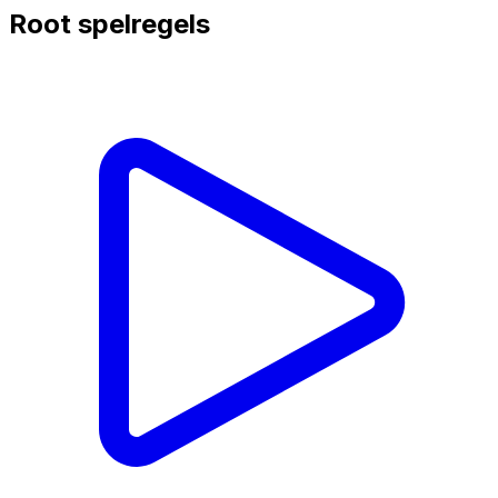
Root
spelregels