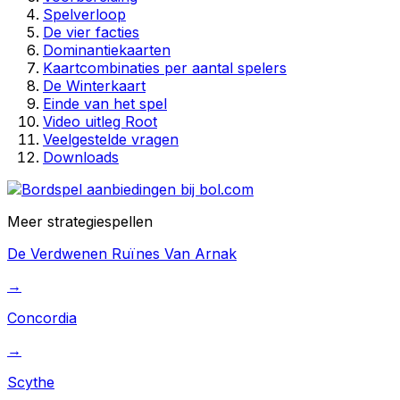
Spelverloop
De vier facties
Dominantiekaarten
Kaartcombinaties per aantal spelers
De Winterkaart
Einde van het spel
Video uitleg Root
Veelgestelde vragen
Downloads
Meer
strategiespellen
De Verdwenen Ruïnes Van Arnak
→
Concordia
→
Scythe