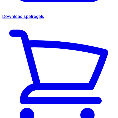
Download spelregels