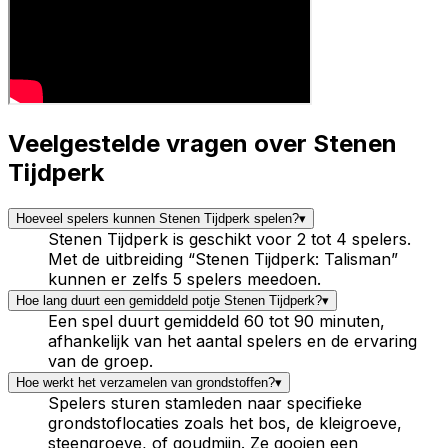
Veelgestelde vragen over
Stenen
Tijdperk
Hoeveel spelers kunnen Stenen Tijdperk spelen?
▾
Stenen Tijdperk is geschikt voor 2 tot 4 spelers.
Met de uitbreiding “Stenen Tijdperk: Talisman”
kunnen er zelfs 5 spelers meedoen.
Hoe lang duurt een gemiddeld potje Stenen Tijdperk?
▾
Een spel duurt gemiddeld 60 tot 90 minuten,
afhankelijk van het aantal spelers en de ervaring
van de groep.
Hoe werkt het verzamelen van grondstoffen?
▾
Spelers sturen stamleden naar specifieke
grondstoflocaties zoals het bos, de kleigroeve,
steengroeve, of goudmijn. Ze gooien een