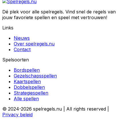
Dé plek voor alle spelregels. Vind snel de regels van
jouw favoriete spellen en speel met vertrouwen!
Links
Nieuws
Over spelregels.nu
Contact
Spelsoorten
Bordspellen
Gezelschapsspellen
Kaartspellen
Dobbelspellen
Strategiespellen
Alle spellen
© 2024-2026 spelregels.nu | All rights reserved |
Privacy beleid