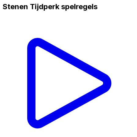
Stenen Tijdperk
spelregels