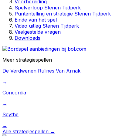
Voorbereiding
Spelverloop Stenen Tijdperk
Puntentelling en strategie Stenen Tijdperk
Einde van het spel
Video uitleg Stenen Tijdperk
Veelgestelde vragen
Downloads
Meer
strategiespellen
De Verdwenen Ruïnes Van Arnak
→
Concordia
→
Scythe
→
Alle
strategiespellen
→