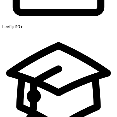
Leeftijd
10
+