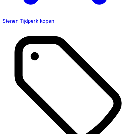
Stenen Tijdperk
kopen