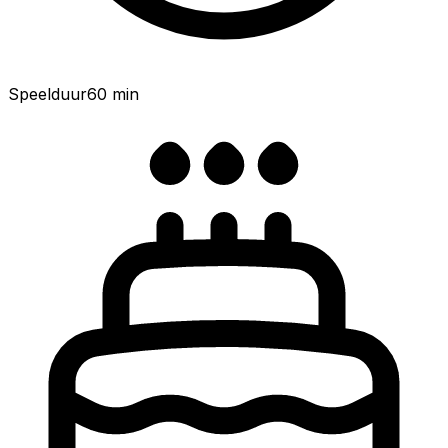
Speelduur
60
min