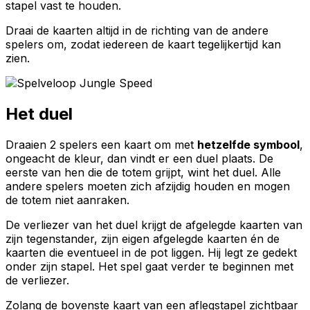
stapel vast te houden.
Draai de kaarten altijd in de richting van de andere
spelers om, zodat iedereen de kaart tegelijkertijd kan
zien.
Het duel
Draaien 2 spelers een kaart om met
hetzelfde symbool
,
ongeacht de kleur, dan vindt er een duel plaats. De
eerste van hen die de totem grijpt, wint het duel. Alle
andere spelers moeten zich afzijdig houden en mogen
de totem niet aanraken.
De verliezer van het duel krijgt de afgelegde kaarten van
zijn tegenstander, zijn eigen afgelegde kaarten én de
kaarten die eventueel in de pot liggen. Hij legt ze gedekt
onder zijn stapel. Het spel gaat verder te beginnen met
de verliezer.
Zolang de bovenste kaart van een aflegstapel zichtbaar