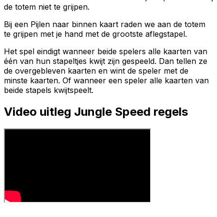
de totem niet te grijpen.
Bij een Pijlen naar binnen kaart raden we aan de totem
te grijpen met je hand met de grootste aflegstapel.
Het spel eindigt wanneer beide spelers alle kaarten van
één van hun stapeltjes kwijt zijn gespeeld. Dan tellen ze
de overgebleven kaarten en wint de speler met de
minste kaarten. Of wanneer een speler alle kaarten van
beide stapels kwijtspeelt.
Video uitleg
Jungle Speed
regels