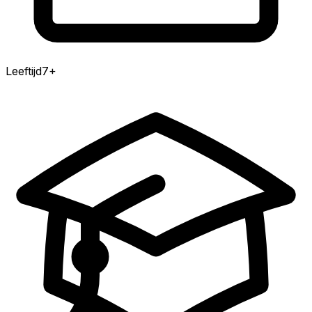
Leeftijd
7
+