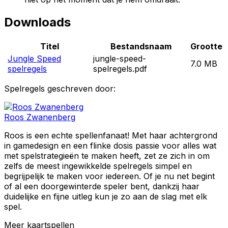
Downloads
Titel
Bestandsnaam
Grootte
Jungle Speed
jungle-speed-
7.0 MB
spelregels
spelregels.pdf
Spelregels geschreven door:
Roos Zwanenberg
Roos is een echte spellenfanaat! Met haar achtergrond
in gamedesign en een flinke dosis passie voor alles wat
met spelstrategieën te maken heeft, zet ze zich in om
zelfs de meest ingewikkelde spelregels simpel en
begrijpelijk te maken voor iedereen. Of je nu net begint
of al een doorgewinterde speler bent, dankzij haar
duidelijke en fijne uitleg kun je zo aan de slag met elk
spel.
Meer
kaartspellen