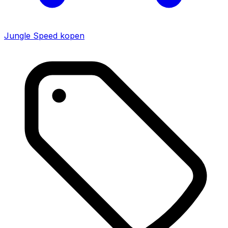
Jungle Speed
kopen