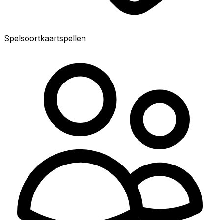
Spelsoort
kaartspellen