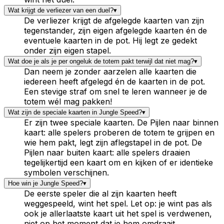
Wat krijgt de verliezer van een duel?
▾
De verliezer krijgt de afgelegde kaarten van zijn
tegenstander, zijn eigen afgelegde kaarten én de
eventuele kaarten in de pot. Hij legt ze gedekt
onder zijn eigen stapel.
Wat doe je als je per ongeluk de totem pakt terwijl dat niet mag?
▾
Dan neem je zonder aarzelen alle kaarten die
iedereen heeft afgelegd én de kaarten in de pot.
Een stevige straf om snel te leren wanneer je de
totem wél mag pakken!
Wat zijn de speciale kaarten in Jungle Speed?
▾
Er zijn twee speciale kaarten. De Pijlen naar binnen
kaart: alle spelers proberen de totem te grijpen en
wie hem pakt, legt zijn aflegstapel in de pot. De
Pijlen naar buiten kaart: alle spelers draaien
tegelijkertijd een kaart om en kijken of er identieke
symbolen verschijnen.
Hoe win je Jungle Speed?
▾
De eerste speler die al zijn kaarten heeft
weggespeeld, wint het spel. Let op: je wint pas als
ook je allerlaatste kaart uit het spel is verdwenen,
niet op het moment dat je hem omdraait.