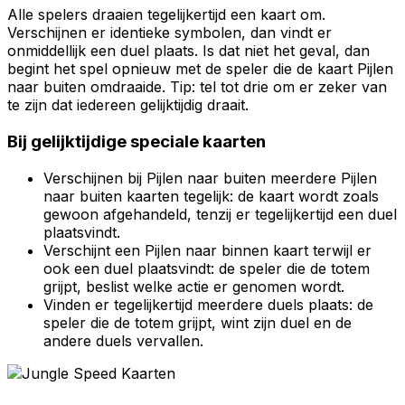
Alle spelers draaien tegelijkertijd een kaart om.
Verschijnen er identieke symbolen, dan vindt er
onmiddellijk een duel plaats. Is dat niet het geval, dan
begint het spel opnieuw met de speler die de kaart Pijlen
naar buiten omdraaide. Tip: tel tot drie om er zeker van
te zijn dat iedereen gelijktijdig draait.
Bij gelijktijdige speciale kaarten
Verschijnen bij Pijlen naar buiten meerdere Pijlen
naar buiten kaarten tegelijk: de kaart wordt zoals
gewoon afgehandeld, tenzij er tegelijkertijd een duel
plaatsvindt.
Verschijnt een Pijlen naar binnen kaart terwijl er
ook een duel plaatsvindt: de speler die de totem
grijpt, beslist welke actie er genomen wordt.
Vinden er tegelijkertijd meerdere duels plaats: de
speler die de totem grijpt, wint zijn duel en de
andere duels vervallen.