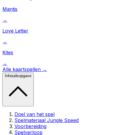
Mantis
→
Love Letter
→
Kites
→
Alle
kaartspellen
→
Inhoudsopgave
Doel van het spel
Spelmateriaal Jungle Speed
Voorbereiding
Spelverloop