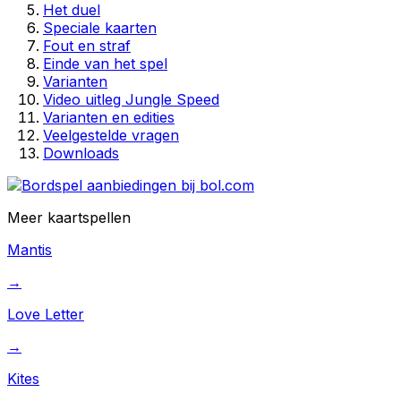
Het duel
Speciale kaarten
Fout en straf
Einde van het spel
Varianten
Video uitleg Jungle Speed
Varianten en edities
Veelgestelde vragen
Downloads
Meer
kaartspellen
Mantis
→
Love Letter
→
Kites