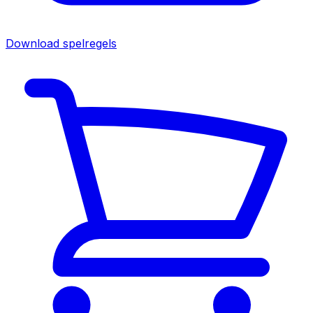
Download spelregels