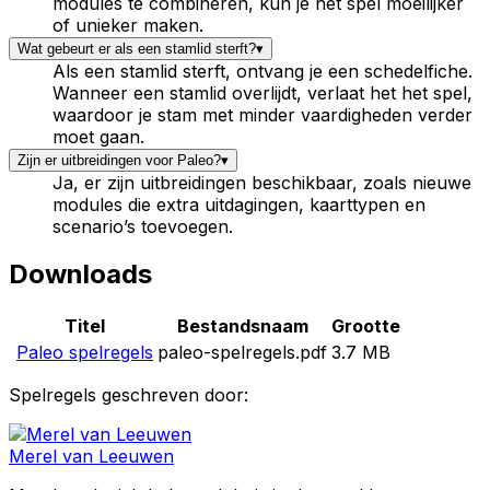
modules te combineren, kun je het spel moeilijker
of unieker maken.
Wat gebeurt er als een stamlid sterft?
▾
Als een stamlid sterft, ontvang je een schedelfiche.
Wanneer een stamlid overlijdt, verlaat het het spel,
waardoor je stam met minder vaardigheden verder
moet gaan.
Zijn er uitbreidingen voor Paleo?
▾
Ja, er zijn uitbreidingen beschikbaar, zoals nieuwe
modules die extra uitdagingen, kaarttypen en
scenario’s toevoegen.
Downloads
Titel
Bestandsnaam
Grootte
Paleo spelregels
paleo-spelregels.pdf
3.7 MB
Spelregels geschreven door:
Merel van Leeuwen