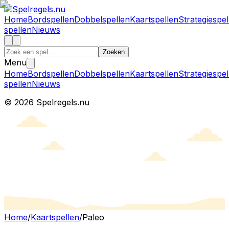
Home
Bordspellen
Dobbelspellen
Kaartspellen
Strategiespel
spellen
Nieuws
Zoeken
Menu
Home
Bordspellen
Dobbelspellen
Kaartspellen
Strategiespel
spellen
Nieuws
©
2026
Spelregels.nu
Home
/
Kaartspellen
/
Paleo