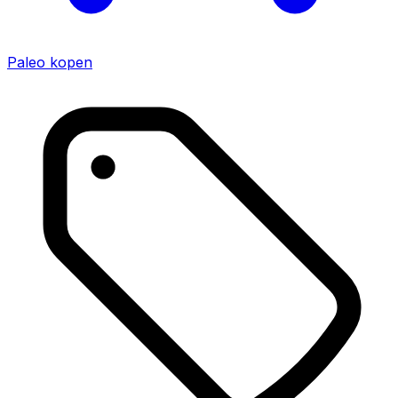
Paleo
kopen