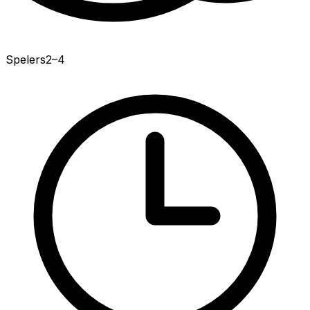
Spelers
2–4