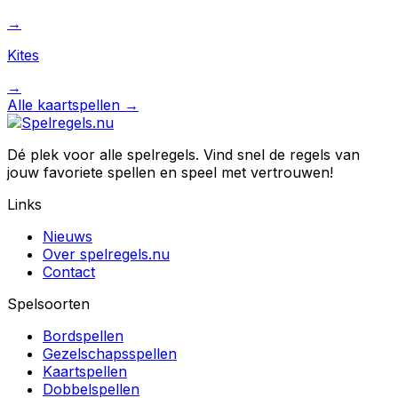
→
Kites
→
Alle
kaartspellen
→
Dé plek voor alle spelregels. Vind snel de regels van
jouw favoriete spellen en speel met vertrouwen!
Links
Nieuws
Over spelregels.nu
Contact
Spelsoorten
Bordspellen
Gezelschapsspellen
Kaartspellen
Dobbelspellen