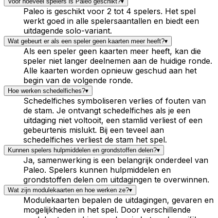
Voor hoeveel spelers is Paleo geschikt?
▾
Paleo is geschikt voor 2 tot 4 spelers. Het spel
werkt goed in alle spelersaantallen en biedt een
uitdagende solo-variant.
Wat gebeurt er als een speler geen kaarten meer heeft?
▾
Als een speler geen kaarten meer heeft, kan die
speler niet langer deelnemen aan de huidige ronde.
Alle kaarten worden opnieuw geschud aan het
begin van de volgende ronde.
Hoe werken schedelfiches?
▾
Schedelfiches symboliseren verlies of fouten van
de stam. Je ontvangt schedelfiches als je een
uitdaging niet voltooit, een stamlid verliest of een
gebeurtenis mislukt. Bij een teveel aan
schedelfiches verliest de stam het spel.
Kunnen spelers hulpmiddelen en grondstoffen delen?
▾
Ja, samenwerking is een belangrijk onderdeel van
Paleo. Spelers kunnen hulpmiddelen en
grondstoffen delen om uitdagingen te overwinnen.
Wat zijn modulekaarten en hoe werken ze?
▾
Modulekaarten bepalen de uitdagingen, gevaren en
mogelijkheden in het spel. Door verschillende