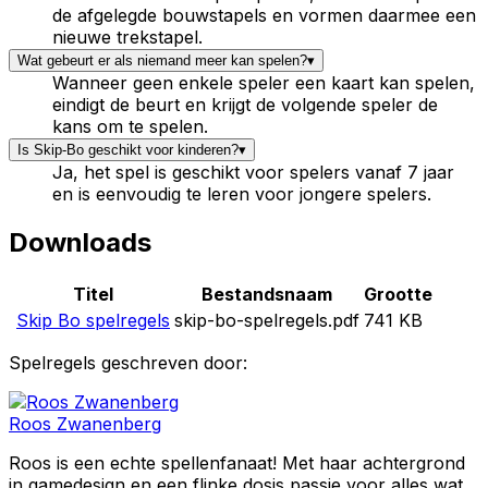
de afgelegde bouwstapels en vormen daarmee een
nieuwe trekstapel.
Wat gebeurt er als niemand meer kan spelen?
▾
Wanneer geen enkele speler een kaart kan spelen,
eindigt de beurt en krijgt de volgende speler de
kans om te spelen.
Is Skip-Bo geschikt voor kinderen?
▾
Ja, het spel is geschikt voor spelers vanaf 7 jaar
en is eenvoudig te leren voor jongere spelers.
Downloads
Titel
Bestandsnaam
Grootte
Skip Bo spelregels
skip-bo-spelregels.pdf
741 KB
Spelregels geschreven door:
Roos Zwanenberg
Roos is een echte spellenfanaat! Met haar achtergrond
in gamedesign en een flinke dosis passie voor alles wat