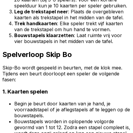
speelduur kun je 10 kaarten per speler gebruiken.
Leg de trekstapel neer
: Plaats de overgebleven
kaarten als trekstapel in het midden van de tafel.
Trek handkaarten
: Elke speler trekt vijf kaarten
van de trekstapel om hun hand te vormen.
Bouwstapels klaarzetten
: Laat ruimte vrij voor
vier bouwstapels in het midden van de tafel.
Spelverloop Skip Bo
Skip-Bo wordt gespeeld in beurten, met de klok mee.
Tijdens een beurt doorloopt een speler de volgende
fasen:
1. Kaarten spelen
Begin je beurt door kaarten van je hand, je
voorraadstapel of je aflegstapels af te leggen op de
bouwstapels.
Bouwstapels worden in oplopende volgorde
gevormd van 1 tot 12. Zodra een stapel compleet is,