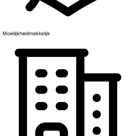
Moeilijkheid
makkelijk