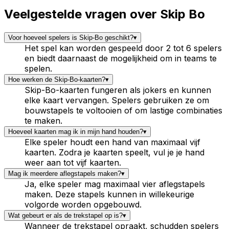
Veelgestelde vragen over
Skip Bo
Voor hoeveel spelers is Skip-Bo geschikt?
▾
Het spel kan worden gespeeld door 2 tot 6 spelers
en biedt daarnaast de mogelijkheid om in teams te
spelen.
Hoe werken de Skip-Bo-kaarten?
▾
Skip-Bo-kaarten fungeren als jokers en kunnen
elke kaart vervangen. Spelers gebruiken ze om
bouwstapels te voltooien of om lastige combinaties
te maken.
Hoeveel kaarten mag ik in mijn hand houden?
▾
Elke speler houdt een hand van maximaal vijf
kaarten. Zodra je kaarten speelt, vul je je hand
weer aan tot vijf kaarten.
Mag ik meerdere aflegstapels maken?
▾
Ja, elke speler mag maximaal vier aflegstapels
maken. Deze stapels kunnen in willekeurige
volgorde worden opgebouwd.
Wat gebeurt er als de trekstapel op is?
▾
Wanneer de trekstapel opraakt, schudden spelers