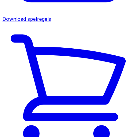
Download spelregels