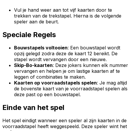
Vul je hand weer aan tot vijf kaarten door te
trekken van de trekstapel. Hierna is de volgende
speler aan de beurt.
Speciale Regels
Bouwstapels voltooien
: Een bouwstapel wordt
opzij gelegd zodra deze de kaart 12 bereikt. De
stapel wordt vervangen door een nieuwe.
Skip-Bo-kaarten
: Deze jokers kunnen elk nummer
vervangen en helpen je om lastige kaarten af te
leggen of combinaties te maken.
Kaarten op voorraadstapels spelen
: Je mag altijd
de bovenste kaart van je voorraadstapel spelen als
deze past op een bouwstapel.
Einde van het spel
Het spel eindigt wanneer een speler al zijn kaarten in de
voorraadstapel heeft weggespeeld. Deze speler wint het