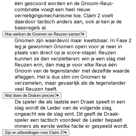
één gescoord worden en de Gnoom-Reus-
combinatie voegt een heel nieuw
vernietigingsmechanisme toe. Claim 2 voelt
daardoor tactisch anders aan, ook al ken je de
basisregels al.
Hoe werken de Gnomen en Reuzen samen?
▾
Gnomen zijn waardevol maar kwetsbaar. In Fase 2
leg je gewonnen Gnomen open voor je neer in
plaats van direct op je score-stapel. Reuzen
kunnen ze dan verpletteren: win je een slag met
Reuzen erin, dan mag je voor elke Reus één
Gnoom van de tegenstander met dezelfde waarde
afleggen. Het is dus slim om Gnomen te
verzamelen, maar gevaarlijk als de tegenstander
veel Reuzen heeft.
Wat doen de Draken precies?
▾
De speler die als laatste een Draak speelt in een
slag wordt de Leider van de volgende slag,
ongeacht wie de slag wint. Dit geeft de Draak-
speler een tactisch voordeel: de Leider bepaalt
immers als eerste welke factie er gespeeld wordt.
Zijn er uitbreidingen voor Claim 2?
▾