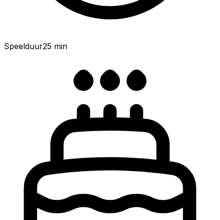
Speelduur
25
min