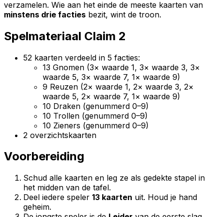
verzamelen. Wie aan het einde de meeste kaarten van
minstens drie facties
bezit, wint de troon.
Spelmateriaal Claim 2
52 kaarten verdeeld in 5 facties:
13 Gnomen (3× waarde 1, 3× waarde 3, 3×
waarde 5, 3× waarde 7, 1× waarde 9)
9 Reuzen (2× waarde 1, 2× waarde 3, 2×
waarde 5, 2× waarde 7, 1× waarde 9)
10 Draken (genummerd 0–9)
10 Trollen (genummerd 0–9)
10 Zieners (genummerd 0–9)
2 overzichtskaarten
Voorbereiding
Schud alle kaarten en leg ze als gedekte stapel in
het midden van de tafel.
Deel iedere speler
13 kaarten
uit. Houd je hand
geheim.
De jongste speler is de
Leider
van de eerste slag.