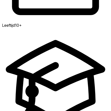
Leeftijd
10
+