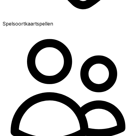
Spelsoort
kaartspellen